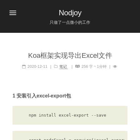
Nodjoy
只做了一点微小的工作
Koa框架实现导出Excel文件
2020-12-11
|
笔记
|
256 字 ~ 1分钟
|
1 安装引入excel-export包