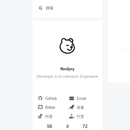
搜索
Nodjoy
Developer & Acceleration Engineer⏩
GitHub
Email
Bilibili
语雀
抖音
打赏
56
4
72