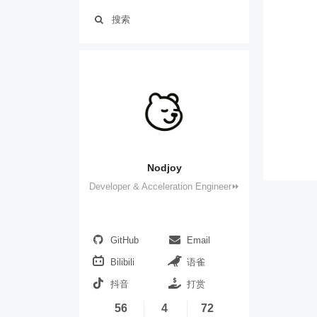
搜索
Nodjoy
Developer & Acceleration Engineer⏩
GitHub
Email
Bilibili
语雀
抖音
打赏
56
4
72